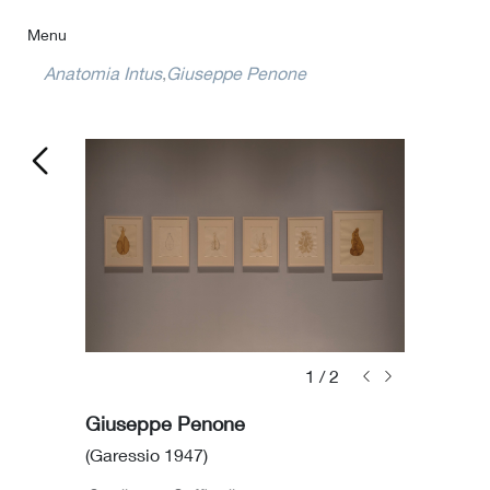
Menu
Anatomia Intus
Giuseppe Penone
1
/
2
Giuseppe Penone
(Garessio 1947)
Sublimi